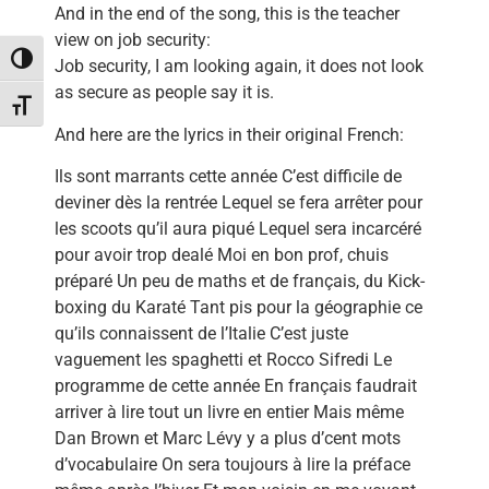
And in the end of the song, this is the teacher
view on job security:
Toggle High Contrast
Job security, I am looking again, it does not look
as secure as people say it is.
Toggle Font size
And here are the lyrics in their original French:
Ils sont marrants cette année C’est difficile de
deviner dès la rentrée Lequel se fera arrêter pour
les scoots qu’il aura piqué Lequel sera incarcéré
pour avoir trop dealé Moi en bon prof, chuis
préparé Un peu de maths et de français, du Kick-
boxing du Karaté Tant pis pour la géographie ce
qu’ils connaissent de l’Italie C’est juste
vaguement les spaghetti et Rocco Sifredi Le
programme de cette année En français faudrait
arriver à lire tout un livre en entier Mais même
Dan Brown et Marc Lévy y a plus d’cent mots
d’vocabulaire On sera toujours à lire la préface