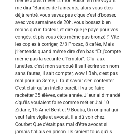
même après l’hiver Et mon voisin en me voyant
me dira “Bandes de fainéants, alors vous êtes
déjà rentré, vous savez pas c’que c’est d’bosser,
avec vos semaines de 20h, vous bossez bien
moins qu’un facteur, et dire que je paye pour vos
congés, et pis vous êtes même pas bronzé !” Vite
les copies à corriger, 2/3 Prozac, 8 cafés, Mais
j’l’entends quand même dire d’en bas “Et j’compte
même pas la sécurité d’l’emploi”. C’lui aux
lunettes, c’est mon surdoué Il sait écrire son nom
sans fautes, il sait compter, wow ! Bah, c’est pas
mal pour un 3ème, il faut savoir s’en contenter
C’est clair qu’un intello pareil, il va se faire
racketter 35 élèves, cette année, J’leur ai d’mandé
c’qu’ils voulaient faire comme métier J’ai 10
Zidane, 15 Amel Bent et 9 Bouba, Un original qui
veut faire vigile et avocat. Il a dû voir chez
Courbet Que c’était pas mal d’être avocat si
jamais t’allais en prison. Ils croient tous qu’ils